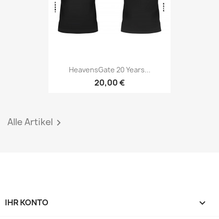
HeavensGate 20 Years...
20,00 €
Alle Artikel

IHR KONTO
