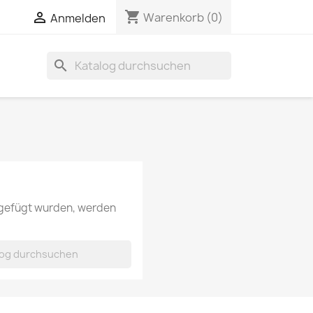
shopping_cart

Warenkorb
(0)
Anmelden
search
ugefügt wurden, werden